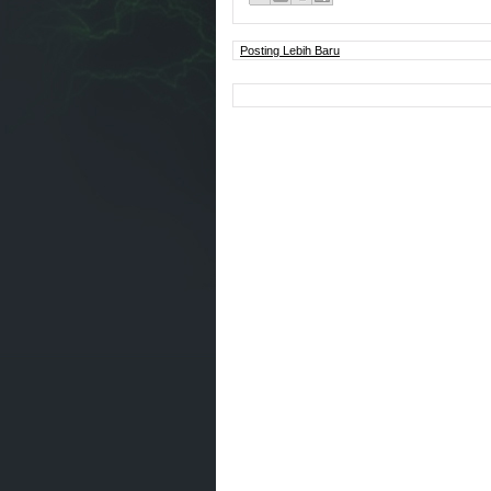
Posting Lebih Baru