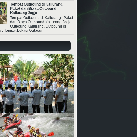
Tempat Outbound di Kaliurang,
Paket dan Biaya Outbound
Kaliurang Jogja
Tempat Outbound di Kaliurang , Paket
dan Biaya Outbound Kaliurang Jogja..
Outbound Kaliurang, Outbound di
g , Tempat Lokasi Outboun...