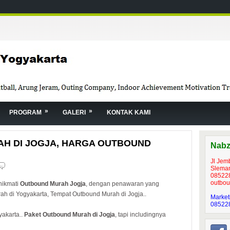
»
»
PROGRAM
GALERI
KONTAK KAMI
H DI JOGJA, HARGA OUTBOUND
Nabz
Jl Jem
Sleman
08522
outbo
 nikmati
Outbound Murah Jogja
, dengan penawaran yang
ah di Yogyakarta, Tempat Outbound Murah di Jogja..
Market
08522
yakarta..
Paket Outbound Murah di Jogja
, tapi includingnya