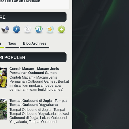
Be Our Fan on Facebook
RE
r
Tags
Blog Archives
RI POPULER
Contoh Macam - Macam Jenis
Permainan Outbound Games
Contoh Macam - Macam Jenis
Permainan Outbound Games . Berikut
ini disajikan ringkasan beberapa
permainan ( team building games)
Tempat Outbound di Jogja - Tempat
Tempat Outbound Yogyakarta
Tempat Outbound di Jogja - Tempat
Tempat Outbound Yogyakarta.. Lokasi
Outbound di Jogja, Lokasi Outbound
Yogyakarta, Tempat Outbound