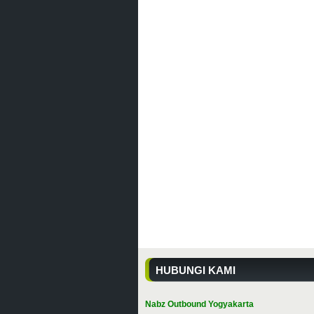
HUBUNGI KAMI
Nabz Outbound Yogyakarta