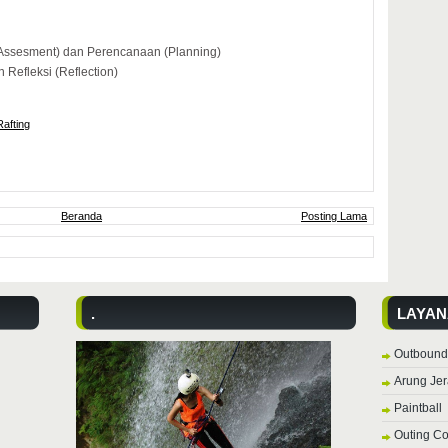
Assesment) dan Perencanaan (Planning)
n Refleksi (Reflection)
Rafting
Beranda
Posting Lama
.
LAYA
Outbound
Arung Je
Paintball
Outing C