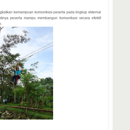
ngkatkan kemampuan komunikasi peserta pada lingkup ekternal
ntinya peserta mampu membangun komunikasi secara efektif
n.