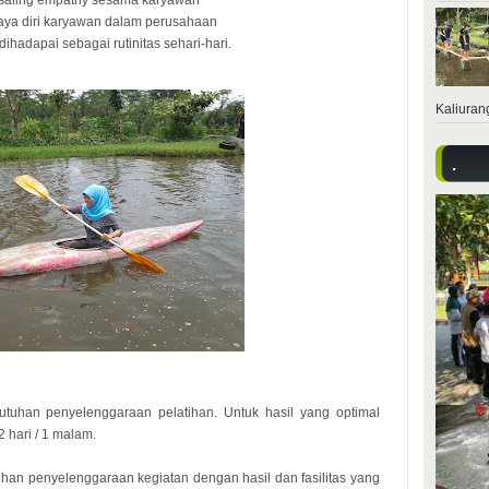
aling empathy sesama karyawan
ya diri karyawan dalam perusahaan
hadapai sebagai rutinitas sehari-hari.
Kaliuran
.
tuhan penyelenggaraan pelatihan. Untuk hasil yang optimal
 hari / 1 malam.
han penyelenggaraan kegiatan dengan hasil dan fasilitas yang