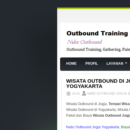
»
HOME
PROFIL
LAYANAN
WISATA OUTBOUND DI 
YOGYAKARTA
10.41
NABZ OUTBOUND JOGJA
Wisata Outbound di Jogja,
Tempat Wisa
Wisata Outbound di Yogyakarta, Wisata
Paket dan Biaya
Wisata Outbound Jogj
Nabz Outbound Jogja Yogyakarta.
Biaya