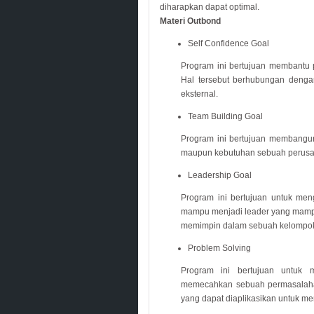
diharapkan dapat optimal.
Materi Outbond
Self Confidence Goal
Program ini bertujuan membantu 
Hal tersebut berhubungan denga
eksternal.
Team Building Goal
Program ini bertujuan membangun
maupun kebutuhan sebuah perus
Leadership Goal
Program ini bertujuan untuk men
mampu menjadi leader yang mamp
memimpin dalam sebuah kelompo
Problem Solving
Program ini bertujuan untuk
memecahkan sebuah permasalahan 
yang dapat diaplikasikan untuk me