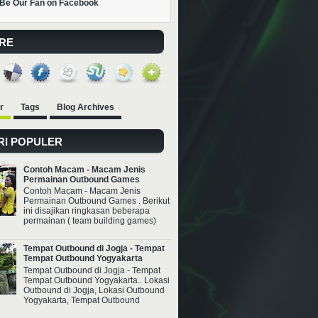
Be Our Fan on Facebook
RE
r
Tags
Blog Archives
RI POPULER
Contoh Macam - Macam Jenis
Permainan Outbound Games
Contoh Macam - Macam Jenis
Permainan Outbound Games . Berikut
ini disajikan ringkasan beberapa
permainan ( team building games)
Tempat Outbound di Jogja - Tempat
Tempat Outbound Yogyakarta
Tempat Outbound di Jogja - Tempat
Tempat Outbound Yogyakarta.. Lokasi
Outbound di Jogja, Lokasi Outbound
Yogyakarta, Tempat Outbound