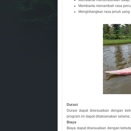
Membantu menumbuhkan sikap s
Membantu menambah rasa perca
Menghilangkan rasa jenuh yang di
Durasi
Durasi dapat disesuaikan dengan kebu
program ini dapat dilaksanakan selama 2
Biaya
Biaya dapat disesuaikan dengan kebutu