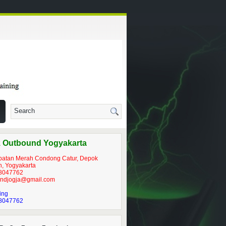
 Outbound Yogyakarta
batan Merah Condong Catur, Depok
, Yogyakarta
8047762
undjogja@gmail.com
ing
8047762