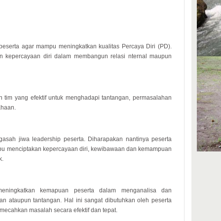
peserta agar mampu meningkatkan kualitas Percaya Diri (PD).
n kepercayaan diri dalam membangun relasi nternal maupun
 tim yang efektif untuk menghadapi tantangan, permasalahan
ahaan.
gasah jiwa leadership peserta. Diharapakan nantinya peserta
u menciptakan kepercayaan diri, kewibawaan dan kemampuan
k.
 meningkatkan kemapuan peserta dalam menganalisa dan
ataupun tantangan. Hal ini sangat dibutuhkan oleh peserta
mecahkan masalah secara efektif dan tepat.